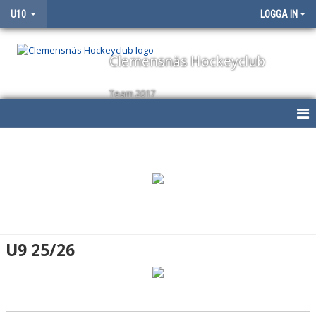
U10
LOGGA IN
Clemensnäs Hockeyclub
Team 2017
HEM
NYHETER
KALENDER
MATCHER
U9 25/26
TRUPPEN
BILDGALLERI