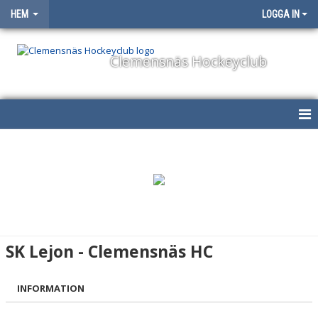
HEM
LOGGA IN
Clemensnäs Hockeyclub
HEM
NYHETER
OM KLUBBEN
KONTAKT
SK Lejon - Clemensnäs HC
STYRELSE
INFORMATION
KALENDER