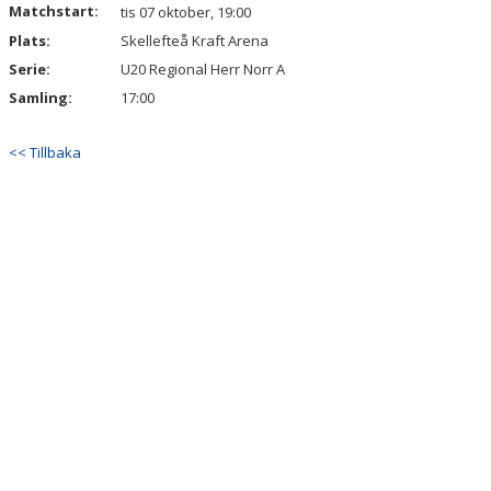
Matchstart:
AVGIFTER OCH FÖRSÄLJNINGAR
tis 07 oktober, 19:00
Plats:
Skellefteå Kraft Arena
DOKUMENT
Serie:
U20 Regional Herr Norr A
Samling:
17:00
VÅRA LAG/TRÄNARE
<< Tillbaka
MATCHER