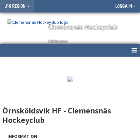
J18 REGION
LOGGA IN
Clemensnäs Hockeyclub
J18 Region
HEM
NYHETER
KALENDER
MATCHER
Örnsköldsvik HF - Clemensnäs
TRUPPEN
Hockeyclub
BILDGALLERI
INFORMATION