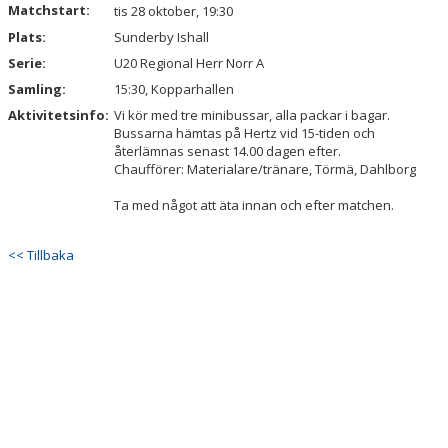
Matchstart:
DOKUMENT
tis 28 oktober, 19:30
Plats:
Sunderby Ishall
KONTAKT
Serie:
U20 Regional Herr Norr A
Samling:
15:30, Kopparhallen
Aktivitetsinfo:
Vi kör med tre minibussar, alla packar i bagar.
Bussarna hämtas på Hertz vid 15-tiden och
återlämnas senast 14.00 dagen efter.
Chaufförer: Materialare/tränare, Törmä, Dahlborg
Ta med något att äta innan och efter matchen.
<< Tillbaka