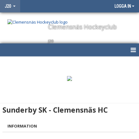
J20
LOGGA IN
Clemensnäs Hockeyclub
J20
HEM
NYHETER
KALENDER
MATCHER
Sunderby SK - Clemensnäs HC
TRUPPEN
INFORMATION
BILDGALLERI