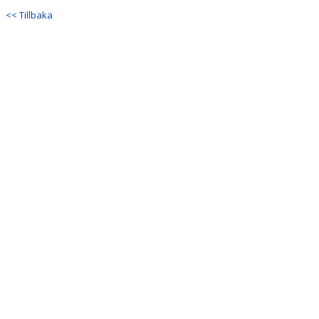
DOKUMENT
<< Tillbaka
KONTAKT