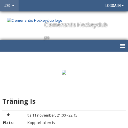
J20
LOGGA IN
Clemensnäs Hockeyclub
J20
HEM
NYHETER
KALENDER
MATCHER
Träning Is
TRUPPEN
Tid:
tis 11 november, 21:00 - 22:15
BILDGALLERI
Plats:
Kopparhallen Is