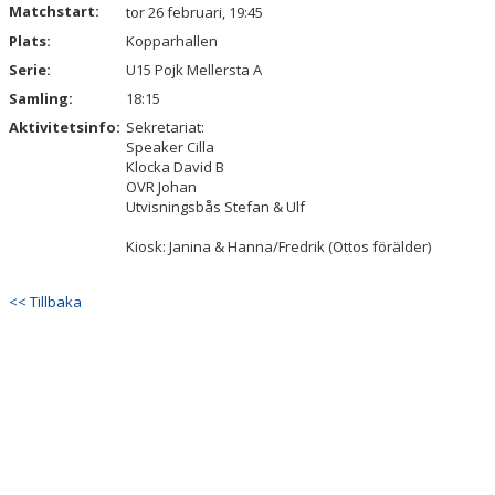
Matchstart:
KONTAKT
tor 26 februari, 19:45
Plats:
Kopparhallen
DOKUMENT
Serie:
U15 Pojk Mellersta A
Samling:
18:15
Aktivitetsinfo:
Sekretariat:
Speaker Cilla
Klocka David B
OVR Johan
Utvisningsbås Stefan & Ulf
Kiosk: Janina & Hanna/Fredrik (Ottos förälder)
<< Tillbaka