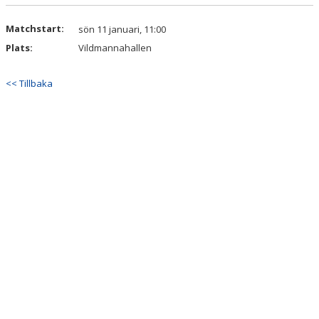
DOKUMENT
Matchstart:
sön 11 januari, 11:00
KONTAKT
Plats:
Vildmannahallen
<< Tillbaka