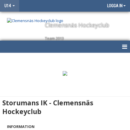
U14
LOGGA IN
Clemensnäs Hockeyclub
Team 2013
HEM
NYHETER
KALENDER
MATCHER
Storumans IK - Clemensnäs
TRUPPEN
Hockeyclub
BILDGALLERI
INFORMATION