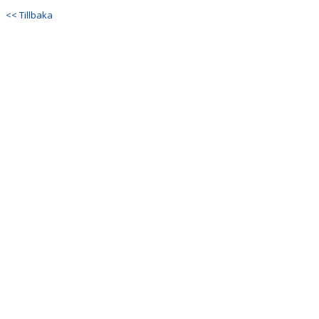
DOKUMENT
<< Tillbaka
KONTAKT