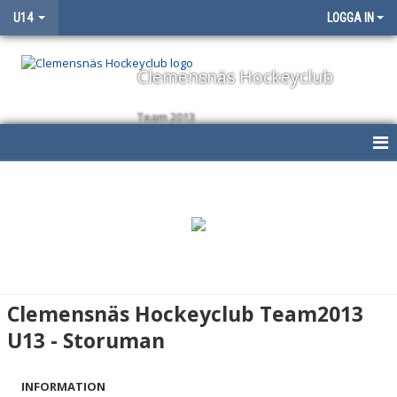
U14
LOGGA IN
Clemensnäs Hockeyclub
Team 2013
HEM
NYHETER
KALENDER
MATCHER
Clemensnäs Hockeyclub Team2013
TRUPPEN
U13 - Storuman
BILDGALLERI
INFORMATION