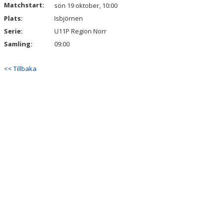
Matchstart:
DOKUMENT
sön 19 oktober, 10:00
Plats:
Isbjörnen
KONTAKT
Serie:
U11P Region Norr
Samling:
09:00
<< Tillbaka