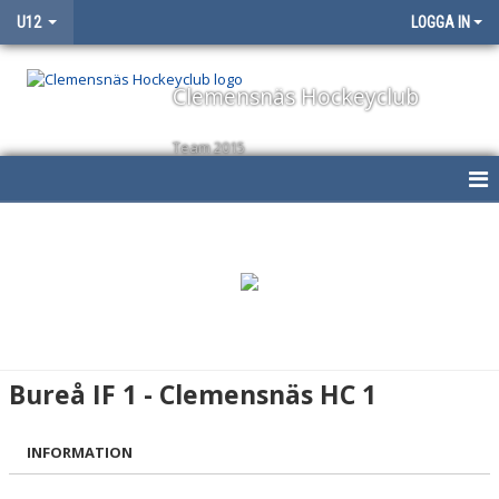
U12
LOGGA IN
Clemensnäs Hockeyclub
Team 2015
HEM
NYHETER
KALENDER
MATCHER
Bureå IF 1 - Clemensnäs HC 1
TRUPPEN
INFORMATION
BILDGALLERI