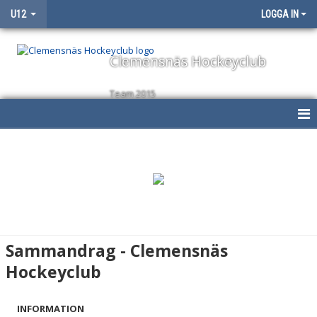
U12
LOGGA IN
Clemensnäs Hockeyclub
Team 2015
HEM
NYHETER
KALENDER
MATCHER
Sammandrag - Clemensnäs
TRUPPEN
Hockeyclub
BILDGALLERI
INFORMATION