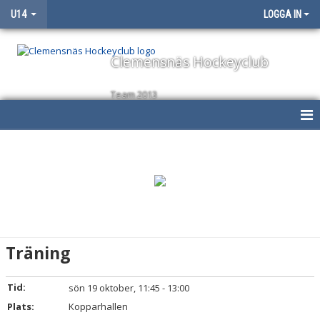
U14
LOGGA IN
Clemensnäs Hockeyclub
Team 2013
HEM
NYHETER
KALENDER
MATCHER
Träning
TRUPPEN
Tid:
sön 19 oktober, 11:45 - 13:00
BILDGALLERI
Plats:
Kopparhallen