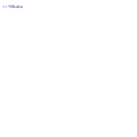
DOKUMENT
<< Tillbaka
KONTAKT