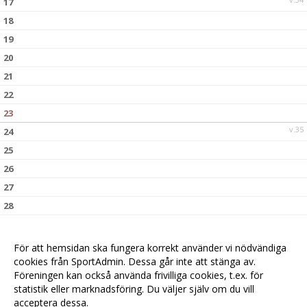
17
18
19
20
21
22
23
v.35
24
25
26
27
28
29
30
För att hemsidan ska fungera korrekt använder vi nödvändiga
v.36
31
cookies från SportAdmin. Dessa går inte att stänga av.
Föreningen kan också använda frivilliga cookies, t.ex. för
statistik eller marknadsföring. Du väljer själv om du vill
acceptera dessa.