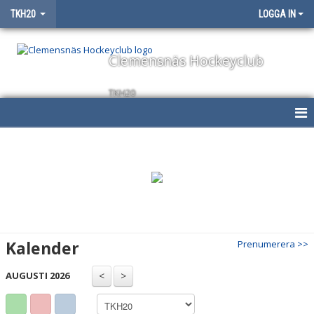
TKH20
LOGGA IN
Clemensnäs Hockeyclub
TKH20
HEM
NYHETER
KALENDER
MATCHER
Kalender
Prenumerera >>
TRUPPEN
AUGUSTI 2026
BILDGALLERI