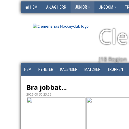
HEM
A-LAG HERR
JUNIOR
UNGDOM
T
Cl
J18 Region
HEM
NYHETER
KALENDER
MATCHER
TRUPPEN
Bra jobbat...
2025-08-30 23:25