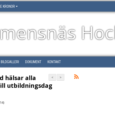
RE KRONOR
emensnäs Hoc
BILDGALLERI
DOKUMENT
KONTAKT
 hälsar alla
<
>
ill utbildningsdag
U14)