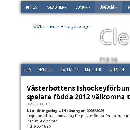
HEM
A-LAG HERR
JUNIOR
UNGDOM
T
Cl
F13-16
HEM
NYHETER
KALENDER
MATCHER
TRUPPEN
Västerbottens Ishockeyförbund
spelare födda 2012 välkomna t
2025-09-18 21:10
Utbildningsdag U14 säsongen 2025/2026
Inbjudan till utbildningsdag för pojkar/flickor födda 2012 (
Datum: 4 oktober
Tid: 9:00-16:30