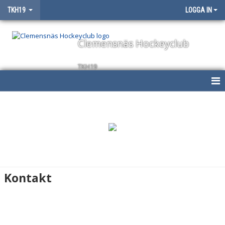
TKH19
LOGGA IN
Clemensnäs Hockeyclub
TKH19
HEM
NYHETER
KALENDER
MATCHER
Kontakt
TRUPPEN
BILDGALLERI