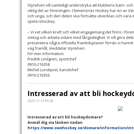
Styrelsen vill samtidigt understryka att klubbens barn- o
viktig del av föreningen. Clemensnäs Hockey har en av Vä
och unga, och den delen ska fortsätta utvecklas och vara en 
spela ishockey.
– Vi vet vilken kraft och vilket engagemang det finns i före
omtag och arbeta vidare med långsiktighet. Vi vill göra dett
presentera några officiella framtidsplaner förrän vi hunnit
väg framåt, meddelar styrelsen.
För mer information:
Fredrik Lindgren, sportchef
0910-216358
Michel Lundqvist, kanslichef
0910-216356
Intresserad av att bli hockey
2025-11-13 09:58
Intresserad av att bli hockeydomare?
Anmäl dig via länken nedan
https://www.swehockey.se/domare/information/int