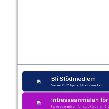
‹
Bli Stödmedlem
Var en CHC hjälte, bli stödmedlem
Intresseanmälan för
Intresseanmälan för att bli ledare i 