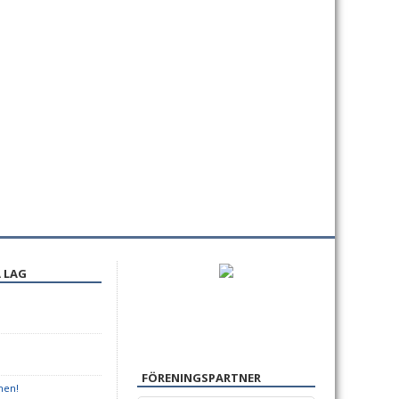
›
 LAG
FÖRENINGSPARTNER
hen!