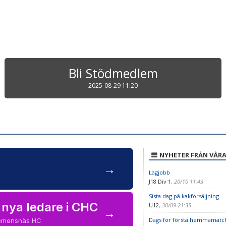
Bli Stödmedlem
2025-08-29 11:20
NYHETER FRÅN VÅRA
→
Lagjobb
J18 Div 1
,
20/10 11:43
Sista dag på kakförsäljning
 nya ledare i CHC
U12
,
30/09 21:35
→
Dags för första hemmamatc
Clemensnäs HC