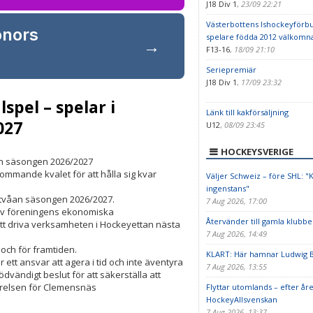
J18 Div 1
,
23/09 22:21
Västerbottens Ishockeyförbu
onors
spelare födda 2012 välkomna 
→
F13-16
,
18/09 21:10
Seriepremiär
J18 Div 1
,
17/09 23:32
pel – spelar i
Länk till kakförsäljning
027
U12
,
08/09 23:45
HOCKEYSVERIGE
an säsongen 2026/2027
kommande kvalet för att hålla sig kvar
Väljer Schweiz – före SHL: "
ingenstans"
ytvåan säsongen 2026/2027.
7 Aug 2026, 17:00
 av föreningens ekonomiska
Återvänder till gamla klubbe
r att driva verksamheten i Hockeyettan nästa
7 Aug 2026, 14:49
 och för framtiden.
KLART: Här hamnar Ludwig 
 ett ansvar att agera i tid och inte äventyra
7 Aug 2026, 13:55
dvändigt beslut för att säkerställa att
yrelsen för Clemensnäs
Flyttar utomlands – efter åre
HockeyAllsvenskan
7 Aug 2026, 13:37