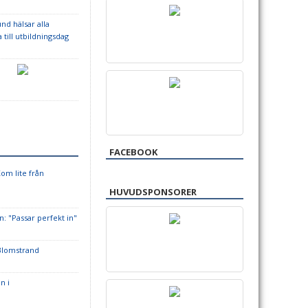
nd hälsar alla
till utbildningsdag
FACEBOOK
Kom lite från
HUVUDSPONSORER
n: "Passar perfekt in"
Blomstrand
n i