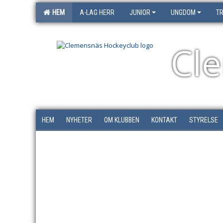
HEM
A-LAG HERR
JUNIOR
UNGDOM
T
Cl
HEM
NYHETER
OM KLUBBEN
KONTAKT
STYRELSE