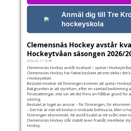
Anmäl dig till Tre Kr
hockeyskola
Clemensnäs Hockey avstår kvals
Hockeytvåan säsongen 2026/2
2026-02-17 18:40
Clemensnäs Hockey avstår kvalspel – spelar i Hockeytvå
Clemensnäs Hockey har fattat beslutet att inte delta i det 
i Hockeyettan.
Beslutet innebär att föreningen kommer att spela i Hocke
Bakgrunden är att styrelsen, efter en samlad bedömning
förutsättningar, inte ser att det finns en hållbar grund fö
säsong.
Beslutet är taget av ansvar – för föreningen, för ekonomin
– Det här är inte ett beslut vi önskade behöva ta. Men vi har
föreningen ekonomiskt. Att avstå kvalet är ett svårt, men nö
Clemensnäs Hockey står stabilt även framåt, meddelar st
Hockey.