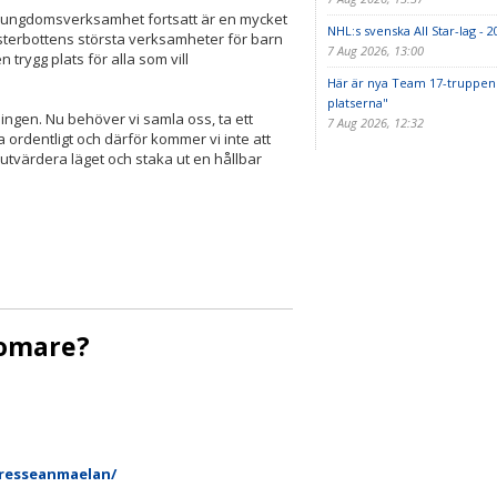
ch ungdomsverksamhet fortsatt är en mycket
NHL:s svenska All Star-lag - 20
sterbottens största verksamheter för barn
7 Aug 2026, 13:00
trygg plats för alla som vill
Här är nya Team 17-truppen
platserna"
ningen. Nu behöver vi samla oss, ta ett
7 Aug 2026, 12:32
a ordentligt och därför kommer vi inte att
 utvärdera läget och staka ut en hållbar
domare?
resseanmaelan/