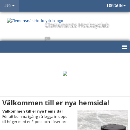
J20
LOGGA IN
Clemensnäs Hockeyclub
J20
HEM
NYHETER
KALENDER
MATCHER
Välkommen till er nya hemsida!
TRUPPEN
Välkommen till er nya hemsida!
För att komma igång så logga in uppe
BILDGALLERI
till höger med er E-post och Lösenord.