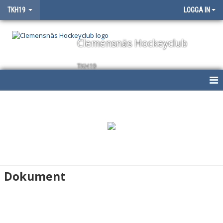
TKH19
LOGGA IN
Clemensnäs Hockeyclub
TKH19
HEM
NYHETER
KALENDER
MATCHER
Dokument
TRUPPEN
BILDGALLERI