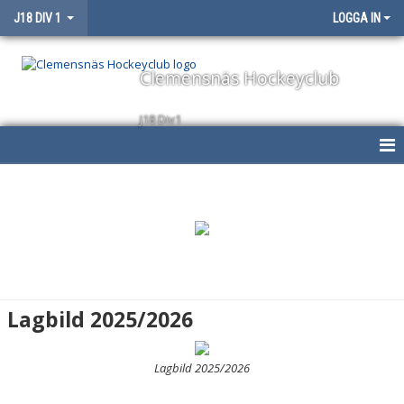
J18 DIV 1
LOGGA IN
Clemensnäs Hockeyclub
J18 Div1
HEM
NYHETER
KALENDER
MATCHER
Lagbild 2025/2026
TRUPPEN
Lagbild 2025/2026
BILDGALLERI