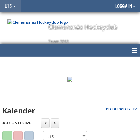
U15
LOGGA IN
Clemensnäs Hockeyclub
Team 2012
HEM
NYHETER
KALENDER
MATCHER
Kalender
Prenumerera >>
TRUPPEN
AUGUSTI 2026
BILDGALLERI