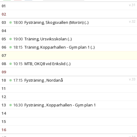
DOKUMENT
v.31
01
02
KONTAKT
v.32
03
18:00
Fysträning, Skogsvallen (Morön)
(..)
04
05
19:00
Träning, Ursviksskolan
(..)
06
18:15
Träning, Kopparhallen - Gym plan 1
(..)
07
08
10:15
MTB, OKQ8 vid Erikslid
(..)
09
v.33
10
17:15
Fysträning , Nordanå
11
12
13
16:30
Fysträning , Kopparhallen - Gym plan 1
14
15
16
v.34