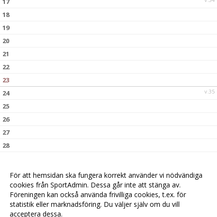
17
18
19
20
21
22
23
v.35
24
25
26
27
28
29
30
För att hemsidan ska fungera korrekt använder vi nödvändiga
v.36
31
cookies från SportAdmin. Dessa går inte att stänga av.
Föreningen kan också använda frivilliga cookies, t.ex. för
statistik eller marknadsföring. Du väljer själv om du vill
acceptera dessa.