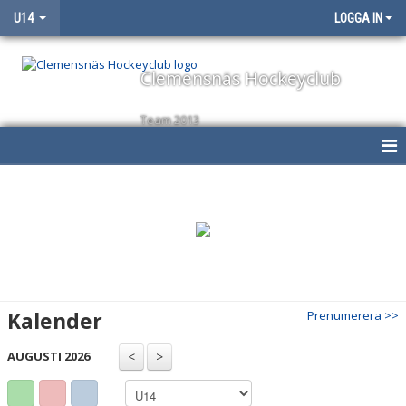
U14
LOGGA IN
Clemensnäs Hockeyclub
Team 2013
HEM
NYHETER
KALENDER
MATCHER
Kalender
Prenumerera >>
TRUPPEN
AUGUSTI 2026
BILDGALLERI