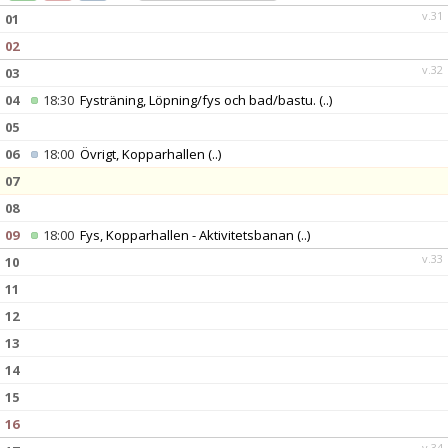
DOKUMENT
v.31
01
02
KONTAKT
v.32
03
04
18:30
Fysträning, Löpning/fys och bad/bastu.
(..)
05
06
18:00
Övrigt, Kopparhallen
(..)
07
08
09
18:00
Fys, Kopparhallen - Aktivitetsbanan
(..)
v.33
10
11
12
13
14
15
16
v.34