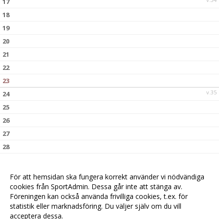
17
18
19
20
21
22
23
v.35
24
25
26
27
28
29
30
För att hemsidan ska fungera korrekt använder vi nödvändiga
v.36
31
cookies från SportAdmin. Dessa går inte att stänga av.
Föreningen kan också använda frivilliga cookies, t.ex. för
statistik eller marknadsföring. Du väljer själv om du vill
acceptera dessa.