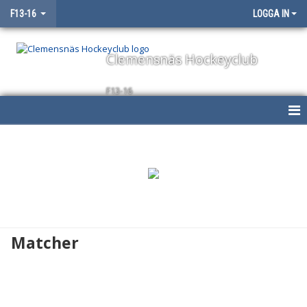
F13-16
LOGGA IN
Clemensnäs Hockeyclub
F13-16
HEM
NYHETER
KALENDER
MATCHER
Matcher
TRUPPEN
BILDGALLERI