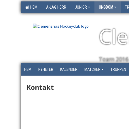
HEM
A-LAG HERR
JUNIOR
UNGDOM
T
Cl
Team 2016
HEM
NYHETER
KALENDER
MATCHER
TRUPPEN
Kontakt