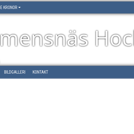
RE KRONOR
emensnäs Hoc
BILDGALLERI
KONTAKT