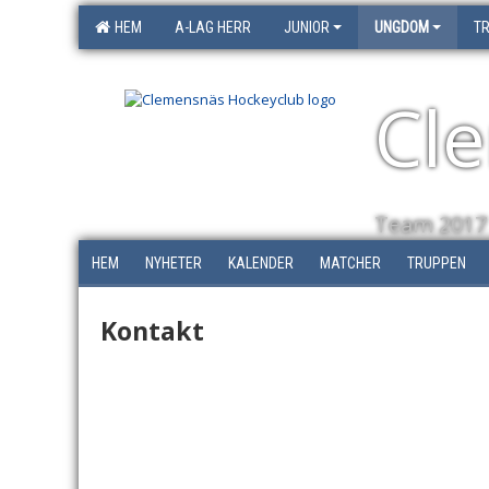
HEM
A-LAG HERR
JUNIOR
UNGDOM
T
Cl
Team 2017
HEM
NYHETER
KALENDER
MATCHER
TRUPPEN
Kontakt